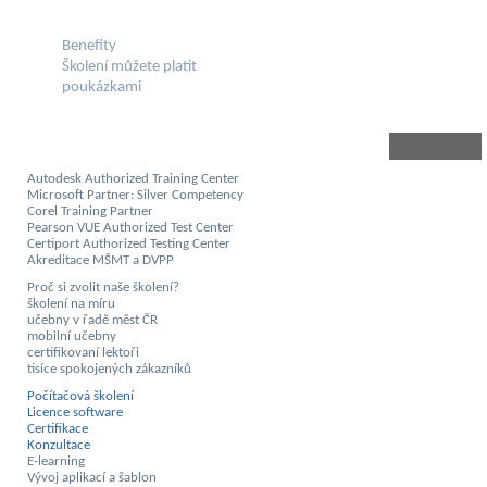
Benefity
Školení můžete platit
poukázkami
Autodesk Authorized Training Center
Microsoft Partner: Silver Competency
Corel Training Partner
Pearson VUE Authorized Test Center
Certiport Authorized Testing Center
Akreditace MŠMT a DVPP
Proč si zvolit naše školení?
školení na míru
učebny v řadě měst ČR
mobilní učebny
certifikovaní lektoři
tisíce spokojených zákazníků
Počítačová školení
Licence software
Certifikace
Konzultace
E-learning
Vývoj aplikací a šablon