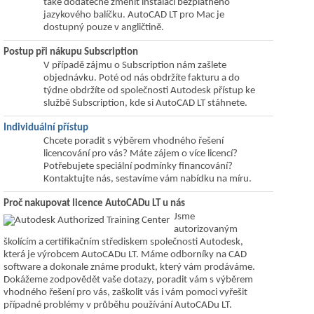
také dodatečně změnit instalací bezplatného
jazykového balíčku. AutoCAD LT pro Mac je
dostupný pouze v angličtině.
Postup při nákupu Subscription
V případě zájmu o Subscription nám zašlete
objednávku. Poté od nás obdržíte fakturu a do
týdne obdržíte od společnosti Autodesk přístup ke
službě Subscription, kde si AutoCAD LT stáhnete.
Individuální přístup
Chcete poradit s výběrem vhodného řešení
licencování pro vás? Máte zájem o více licencí?
Potřebujete speciální podmínky financování?
Kontaktujte nás, sestavíme vám nabídku na míru.
Proč nakupovat licence AutoCADu LT u nás
Jsme
autorizovaným
školícím a certifikačním střediskem společnosti Autodesk,
která je výrobcem AutoCADu LT. Máme odborníky na CAD
software a dokonale známe produkt, který vám prodáváme.
Dokážeme zodpovědět vaše dotazy, poradit vám s výběrem
vhodného řešení pro vás, zaškolit vás i vám pomoci vyřešit
případné problémy v průběhu používání AutoCADu LT.