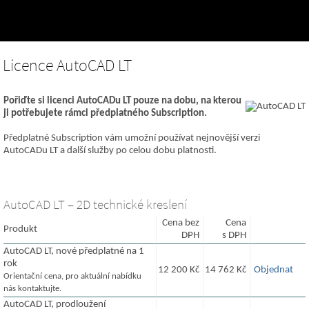
Licence AutoCAD LT
Pořiďte si licenci AutoCADu LT pouze na dobu, na kterou
ji potřebujete rámci předplatného Subscription.
Předplatné Subscription vám umožní používat nejnovější verzi
AutoCADu LT a další služby po celou dobu platnosti.
AutoCAD LT – 2D technické kreslení
Cena bez
Cena
Produkt
DPH
s DPH
AutoCAD LT, nové předplatné na 1
rok
12 200 Kč
14 762 Kč
Objednat
Orientační cena, pro aktuální nabídku
nás kontaktujte.
AutoCAD LT, prodloužení