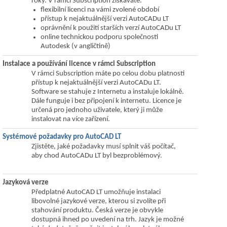
roky. V rámci Subscription získáváte:
flexibilní licenci na vámi zvolené období
přístup k nejaktuálnější verzi AutoCADu LT
oprávnění k použití starších verzí AutoCADu LT
online technickou podporu společnosti
Autodesk (v angličtině)
Instalace a používání licence v rámci Subscription
V rámci Subscription máte po celou dobu platnosti
přístup k nejaktuálnější verzi AutoCADu LT.
Software se stahuje z Internetu a instaluje lokálně.
Dále funguje i bez připojení k internetu. Licence je
určená pro jednoho uživatele, který ji může
instalovat na více zařízení.
Systémové požadavky pro AutoCAD LT
Zjistěte, jaké požadavky musí splnit váš počítač,
aby chod AutoCADu LT byl bezproblémový.
Jazyková verze
Předplatné AutoCAD LT umožňuje instalaci
libovolné jazykové verze, kterou si zvolíte při
stahování produktu. Česká verze je obvykle
dostupná ihned po uvedení na trh. Jazyk je možné