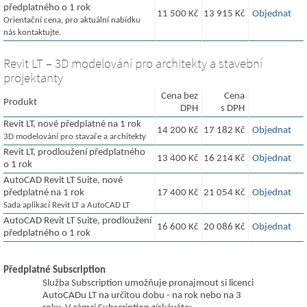
předplatného o 1 rok
11 500 Kč
13 915 Kč
Objednat
Orientační cena, pro aktuální nabídku
nás kontaktujte.
Revit LT – 3D modelování pro architekty a stavební
projektanty
Cena bez
Cena
Produkt
DPH
s DPH
Revit LT, nové předplatné na 1 rok
14 200 Kč
17 182 Kč
Objednat
3D modelování pro stavaře a architekty
Revit LT, prodloužení předplatného
13 400 Kč
16 214 Kč
Objednat
o 1 rok
AutoCAD Revit LT Suite, nové
předplatné na 1 rok
17 400 Kč
21 054 Kč
Objednat
Sada aplikací Revit LT a AutoCAD LT
AutoCAD Revit LT Suite, prodloužení
16 600 Kč
20 086 Kč
Objednat
předplatného o 1 rok
Předplatné Subscription
Služba Subscription umožňuje pronajmout si licenci
AutoCADu LT na určitou dobu - na rok nebo na 3